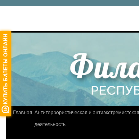
Главная
Антитеррористическая и антиэкстремистска
Перейти
деятельность
к
содержимому