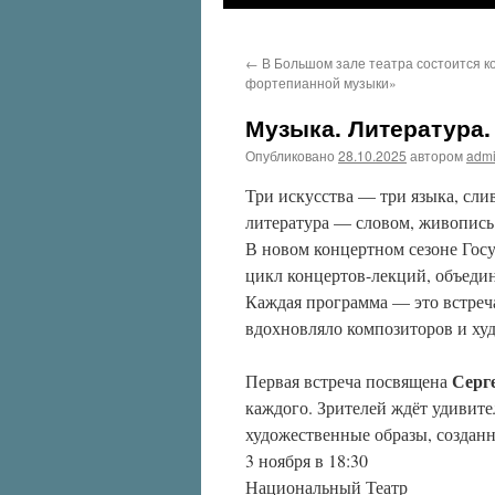
←
В Большом зале театра состоится к
фортепианной музыки»
Музыка. Литература
Опубликовано
28.10.2025
автором
adm
Три искусства — три языка, сл
литература — словом, живопис
В новом концертном сезоне Гос
цикл концертов-лекций, объеди
Каждая программа — это встреча
вдохновляло композиторов и ху
Серг
Первая встреча посвящена
каждого. Зрителей ждёт удивите
художественные образы, созданн
3 ноября в 18:30
Национальный Театр