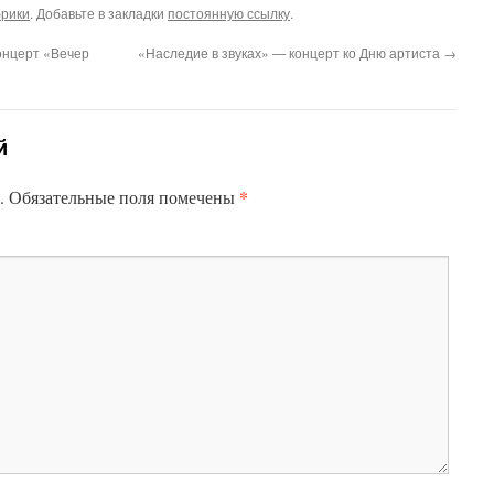
брики
. Добавьте в закладки
постоянную ссылку
.
онцерт «Вечер
«Наследие в звуках» — концерт ко Дню артиста
→
й
*
.
Обязательные поля помечены