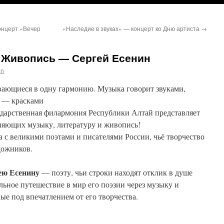
онцерт «Вечер
«Наследие в звуках» — концерт ко Дню артиста
→
. Живопись — Сергей Есенин
in
ивающиеся в одну гармонию. Музыка говорит звуками,
ь — красками
ударственная филармония Республики Алтай представляет
няющих музыку, литературу и живопись!
 с великими поэтами и писателями России, чьё творчество
дожников.
ею Есенину
— поэту, чьи строки находят отклик в душе
льное путешествие в мир его поэзии через музыку и
ые под впечатлением от его творчества.