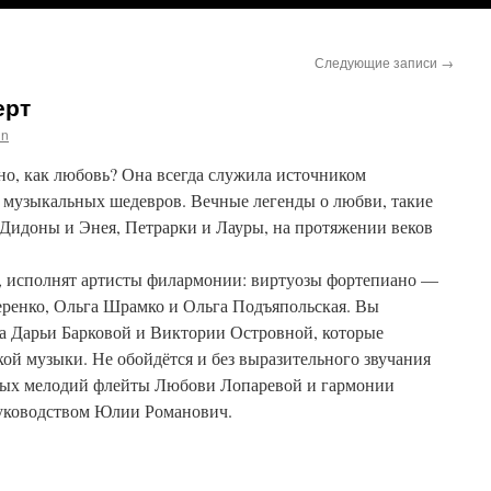
Следующие записи
→
ерт
in
но, как любовь? Она всегда служила источником
х музыкальных шедевров. Вечные легенды о любви, такие
 Дидоны и Энея, Петрарки и Лауры, на протяжении веков
 исполнят артисты филармонии: виртуозы фортепиано —
еренко, Ольга Шрамко и Ольга Подъяпольская. Вы
а Дарьи Барковой и Виктории Островной, которые
кой музыки. Не обойдётся и без выразительного звучания
ых мелодий флейты Любови Лопаревой и гармонии
руководством Юлии Романович.