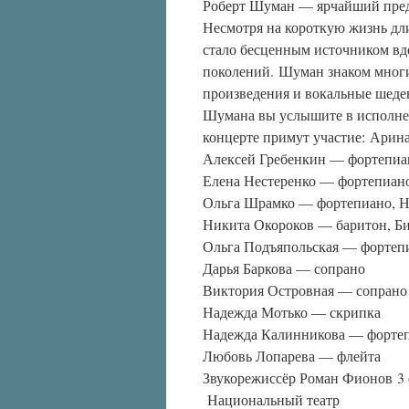
Роберт Шуман — ярчайший предс
Несмотря на короткую жизнь длин
стало бесценным источником в
поколений. Шуман знаком многи
произведения и вокальные шеде
Шумана вы услышите в исполнен
концерте примут участие: Арин
Алексей Гребенкин — фортепиа
Елена Нестеренко — фортепиан
Ольга Шрамко — фортепиано, 
Никита Окороков — баритон, Б
Ольга Подъяпольская — фортеп
Дарья Баркова — сопрано
Виктория Островная — сопрано
Надежда Мотько — скрипка
Надежда Калинникова — форте
Любовь Лопарева — флейта
Звукорежиссёр Роман Фионов 3 
Национальный театр