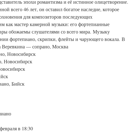
тавитель эпохи романтизма и её истинное олицетворение.
ой всего 46 лет, он оставил богатое наследие, которое
дохновения для композиторов последующих
м как мастер камерной музыки: его фортепианные
вры обожаемы слушателями со всего мира. Музыку
ии фортепиано, скрипки, флейты и чарующего вокала. В
а Веревкина — сопрано, Москва
но, Новосибирск
о, Новосибирск
Новосибирск
ийск
иано, Бийск
пиано
февраля в 18:30