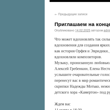
←
Предыдущие записи
Приглашаем на конц
Опубликовано
14.02.2025
автором
adm
Что может вдохновлять так силь
вдохновения для создания ярки
как история Орфея и Эвридики,
вдохновляли композиторов.
Музыку, пронизанную любовью,
Алексей Гребенкин, Елена Нест
услышите очаровательные голос
перенесут вас в мир романтичес
скрипки Надежды Мотько, нежн
детского хора «Камертон» под 
Ждем вас
11 марта в 18:30