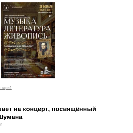
нтарий
ает на концерт, посвящённый
 Шумана
in