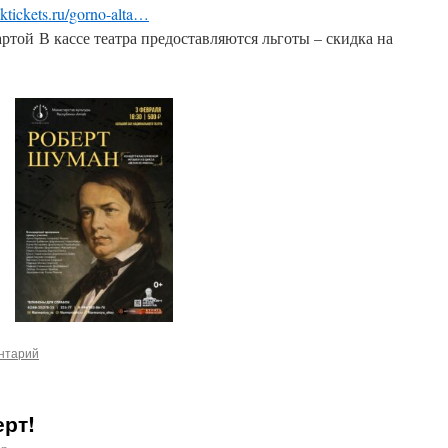
ktickets.ru/gorno-alta…
той В кассе театра предоставляются льготы – скидка на
нтарий
рт!