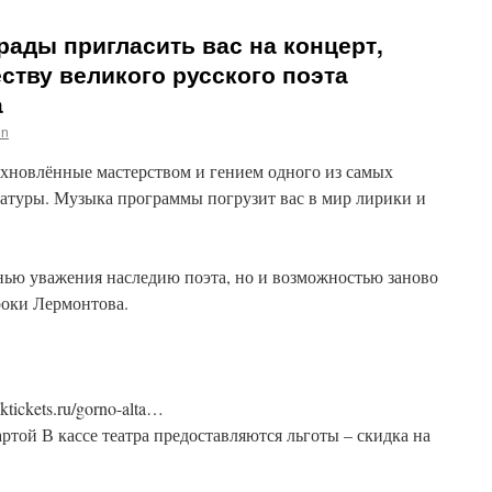
рады пригласить вас на концерт,
тву великого русского поэта
а
in
хновлённые мастерством и гением одного из самых
ратуры. Музыка программы погрузит вас в мир лирики и
анью уважения наследию поэта, но и возможностью заново
роки Лермонтова.
tickets.ru/gorno-alta…
той В кассе театра предоставляются льготы – скидка на