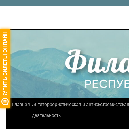
Главная
Антитеррористическая и антиэкстремистска
Перейти
деятельность
к
содержимому