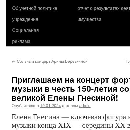
Об учетной политике
отчет о результатах де
учреждения
имущества
Социальная
реклама
←
Сольный концерт Арины Веревкиной
Пр
Приглашаем на концерт фор
музыки в честь 150-летия с
великой Елены Гнесиной!
Опубликовано
19.01.2024
автором
admin
Елена Гнесина — ключевая фигура в
музыки конца XIX — середины XX в